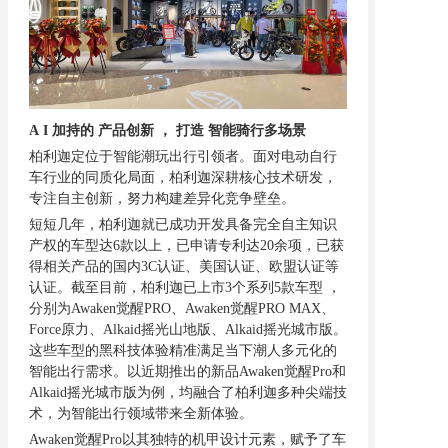
A
I
加持的
产品创新
，
打造
智能骑行多场景
柏利迦定位于智能潮玩出行引领者。面对电动自行
车行业的同质化局面，柏利迦深耕核心技术研发，
专注自主创新，努力构建差异化竞争壁垒。
短短几年，柏利迦就已成功开发具备完全自主知识
产权的车型达
6款以上，已申请专利达20余项，已获
得相关产品的国内3C认证、美国认证、欧盟认证等
认证。截至目前，柏利迦已上市3个系列5款车型 ，
分别为Awaken觉醒PRO、Awaken觉醒PRO MAX、
Force原力、Alkaid摇光山地版、Alkaid摇光城市版。
这些车型的黑科技体验精准满足当下潮人多元化的
智能出行需求。以近期推出的新品Awaken觉醒Pro和
Alkaid摇光城市版为例，均融合了柏利迦多种尖端技
术，为智能出行领域带来全新体验。
Awaken觉醒Pro以其独特的机甲设计元素，赋予了车