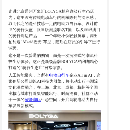
走进北京通州万象汇
BOLYGA柏利迦骑行生态店
内，这里没有传统电动车行的机械陈列与冷冰感，
取而代之的是科技感十足的电助力自行车、设计前
卫的骑行头盔、限量版潮流联名T恤，以及琳琅满目
的骑行周边产品……一个年轻小伙轻触屏幕，调出
柏利迦“Alkaid摇光”车型，随后在店员的引导下进行
试骑。
这不是一次普通的购物，而是一次沉浸式的潮流科
技生活体验。这正是新锐品牌
BOLYGA柏利迦精心
打造的“骑行生态店”日常缩影。
人工智能爆火，当所有
电动自行车
企业
All in AI，这
家创新公司却以AI科技为引擎，将电动出行与潮流
文化深度融合，在上海、北京、成都、杭州等全国
座核心城市打造集智能出行、时尚消费、社群互动
于一体的
智能潮玩
生态空间，开启两轮电助力自行
车发展新模式。