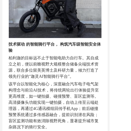
技术驱动
的智能骑行平台，
构筑汽车级智能安全体
验
柏利迦的目标远不止于智能电助力自行车。其自成
立之初，便以前瞻视野大规模整合储备尖端技术资
源，联合多位留美英博士及科研力量，倾力打造了
领先行业的
“迦灵AI智能骑行平台”。
该平台以智能化为核心，深度融合汽车电子电气架
构理念与前沿
AI技术，将传统两轮出行体验提升至
更高维度，如一键拍摄、碰撞预警、盲区监测等。
高清摄像头功能实现一键拍摄，自动上传至云端处
理器，再通过4G通讯模组回传手机App；前后碰撞
预警系统通过多传感器融合，提前识别潜在风险；
盲区监测功能有效消除视野死角，显著提升城市复
杂路况下的骑行安全。