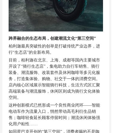
跨界融合的生态布局，创建潮流文化
“第三空间”
柏利迦最具突破性的创举是打破传统产业边界，进
行
“生态店”的全新布局。
目前，柏利迦在北京、上海、成都等国内主要城市
开设了
“骑行生态店”，集电助力自行车销售、骑行
装备、潮流服饰、改装套件及休闲咖啡等多元化服
务，打造集体验、购物、社交于一体的消费空间。
店内核心区域展示智能骑行科技，生活方式区汇聚
高端装备与潮流服饰，休闲区则成为骑行文化体验
空间。
这种创新模式已然形成一个良性商业闭环
——智能
电动车作为流量入口，悄然带动高毛利衍生品销
售；咖啡轻食延长顾客停留时间；潮流休闲体验强
化用户粘性……
如同星巴克开创的
“第三空间”，消费者喝的不是咖